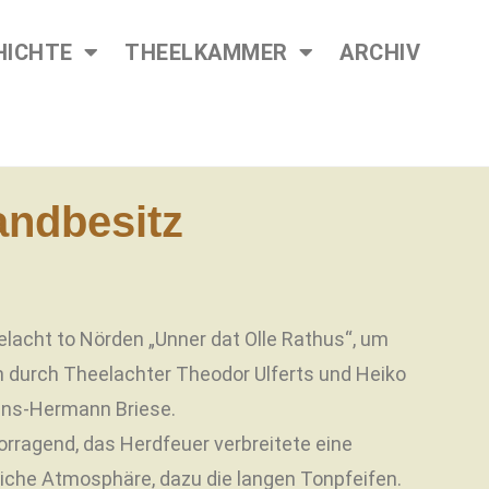
HICHTE
THEELKAMMER
ARCHIV
andbesitz
elacht to Nörden „Unner dat Olle Rathus“, um
 durch Theelachter Theodor Ulferts und Heiko
ans-Hermann Briese.
orragend, das Herdfeuer verbreitete eine
liche Atmosphäre, dazu die langen Tonpfeifen.