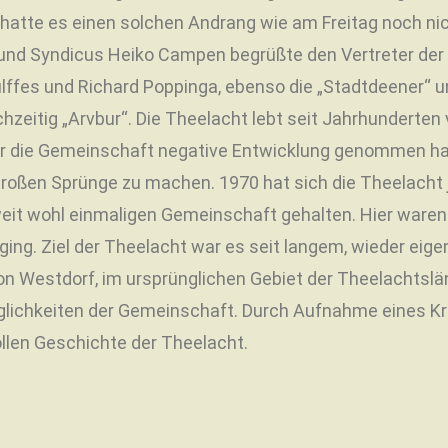
atte es einen solchen Andrang wie am Freitag noch nich
r und Syndicus Heiko Campen begrüßte den Vertreter der 
fes und Richard Poppinga, ebenso die „Stadtdeener“ und
hzeitig „Arvbur“. Die Theelacht lebt seit Jahrhunderten
ür die Gemeinschaft negative Entwicklung genommen hab
roßen Sprünge zu machen. 1970 hat sich die Theelacht j
weit wohl einmaligen Gemeinschaft gehalten. Hier waren
 ging. Ziel der Theelacht war es seit langem, wieder ei
n Westdorf, im ursprünglichen Gebiet der Theelachtslän
öglichkeiten der Gemeinschaft. Durch Aufnahme eines Kr
ollen Geschichte der Theelacht.