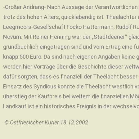
-Großer Andrang- Nach Aussage der Verantwortlichen h
trotz des hohen Alters, quicklebendig ist. Theelachte
Leegmoors-Gesellschaft Focko Hattermann, Rudolf Rulf
Novum. Mit Reiner Henning war der „Stadtdeener“ gleic
grundbuchlich eingetragen sind und vom Ertrag eine f
knapp 500 Euro. Da sind nach eigenen Angaben keine g
werden hier Vorträge über die Geschichte dieser welt
dafür sorgten, dass es finanziell der Theelacht besser
Einsatz des Syndicus konnte die Theelacht westlich vo
überstieg der Kaufpreis bei weitem die finanziellen M
Landkauf ist ein historisches Ereignis in der wechselv
© Ostfriesischer Kurier 18.12.2002